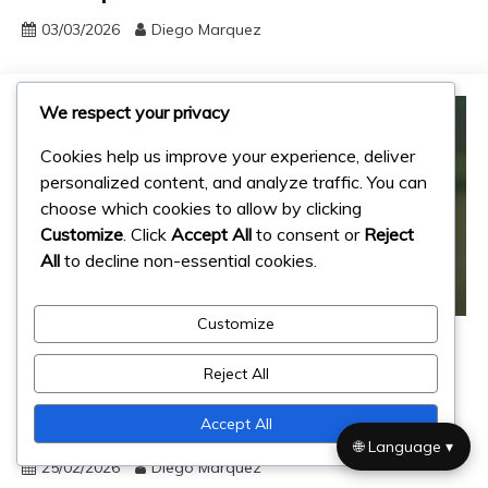
03/03/2026
Diego Marquez
We respect your privacy
Cookies help us improve your experience, deliver
personalized content, and analyze traffic. You can
choose which cookies to allow by clicking
Customize
. Click
Accept All
to consent or
Reject
All
to decline non-essential cookies.
Customize
Réalisations internationales
Ariel Ortega : Réalisations
Reject All
internationales, Héritage en équipe
nationale, Performances clés
Accept All
🌐 Language ▾
25/02/2026
Diego Marquez