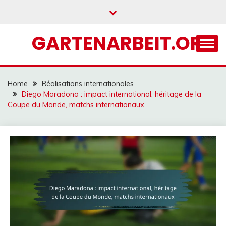
Skip
to
content
GARTENARBEIT.ORG
Home
Réalisations internationales
Diego Maradona : impact international, héritage de la
Coupe du Monde, matchs internationaux