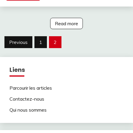
Read more
Posts
Previous
1
2
pagination
Liens
Parcourir les articles
Contactez-nous
Qui nous sommes