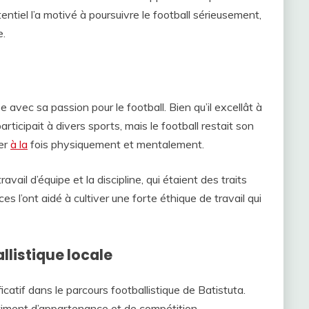
entiel l’a motivé à poursuivre le football sérieusement,
e.
e avec sa passion pour le football. Bien qu’il excellât à
participait à divers sports, mais le football restait son
per
à la
fois physiquement et mentalement.
avail d’équipe et la discipline, qui étaient des traits
es l’ont aidé à cultiver une forte éthique de travail qui
listique locale
catif dans le parcours footballistique de Batistuta.
ntiment d’appartenance et de compétition,