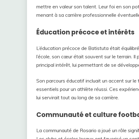
mettre en valeur son talent. Leur foi en son pot
menant à sa carrière professionnelle éventuell
Éducation précoce et intérêts
L’éducation précoce de Batistuta était équilibré
l’école, son cœur était souvent sur le terrain. Il 
principal intérêt, lui permettant de se dévelop
Son parcours éducatif incluait un accent sur le tr
essentiels pour un athlète réussi. Ces expérienc
lui servirait tout au long de sa carrière.
Communauté et culture footbal
La communauté de Rosario a joué un rôle signifi
Les clubs et écoles locaux ont favorisé un se