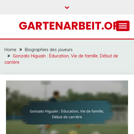
Skip
to
content
GARTENARBEIT.ORG
Home
Biographies des joueurs
Gonzalo Higuaín : Éducation, Vie de famille, Début de
carrière