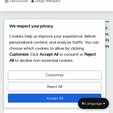
24/02/2026
Diego Marquez
Post
Previous:
Next:
We respect your privacy
Javier Mascherano : Histoire
Maxi Rodríguez :
navigation
de vie, Influences précoces,
Contributions internationales,
Cookies help us improve your experience, deliver
Éducation
Honneurs de club, Moments
personalized content, and analyze traffic. You can
mémorables
choose which cookies to allow by clicking
Customize
. Click
Accept All
to consent or
Reject
All
to decline non-essential cookies.
Leave a Reply
Customize
Your email address will not be published.
Required fields
are marked
*
Reject All
Comment
*
Accept All
🌐 Language ▾